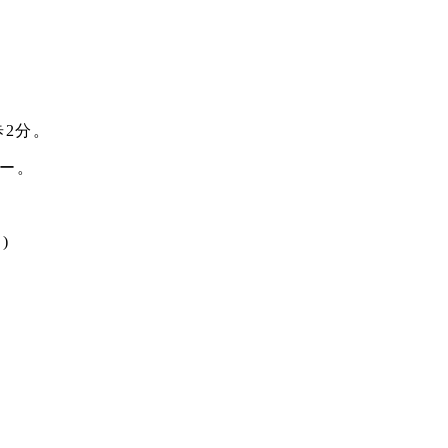
2分。
ィー。
)