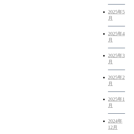
ことなら「リモラル」へ！
2025年5
月
2025年4
月
2025年3
月
REMORAL
株式会社リモラル
2025年2
月
弁護士・司法書士の先生方へ
2025年1
月
2024年
12月