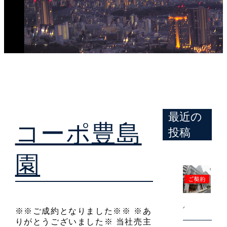
最近の
コーポ豊島
投稿
園
2026年8月9日
九段アビタシオン
※※ご成約となりました※※ ※あ
りがとうございました※ 当社売主