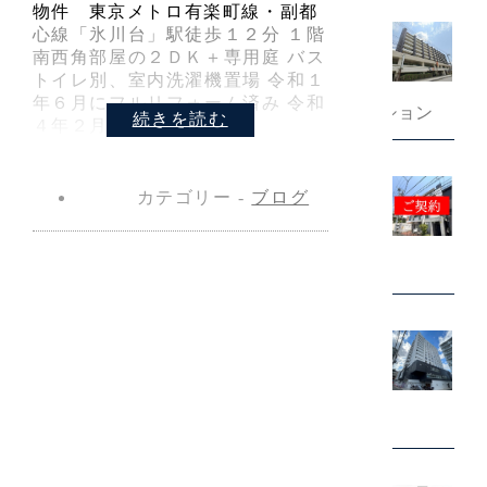
物件 東京メトロ有楽町線・副都
心線「氷川台」駅徒歩１２分 １階
南西角部屋の２ＤＫ＋専用庭 バス
トイレ別、室内洗濯機置場 令和１
2026年7月25日
年６月にフルリフォーム済み 令和
鬼怒川温泉マンション
続きを読む
４年２月……
カテゴリー -
ブログ
2026年7月24日
TOP新宿第2
2026年7月18日
プラザローヤル5