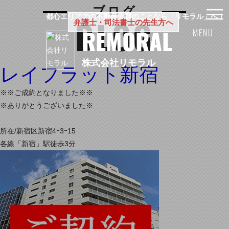
ブログ
都心エリアでの不動産売買のことなら「リモラル」へ！
BLOG
弁護士・司法書士の先生方へ
REMORAL
MENU
株式会社リモラル
レイフラット新宿
※※ご成約となりました※※
※ありがとうございました※
所在/新宿区新宿4ｰ3ｰ15
各線「新宿」駅徒歩3分