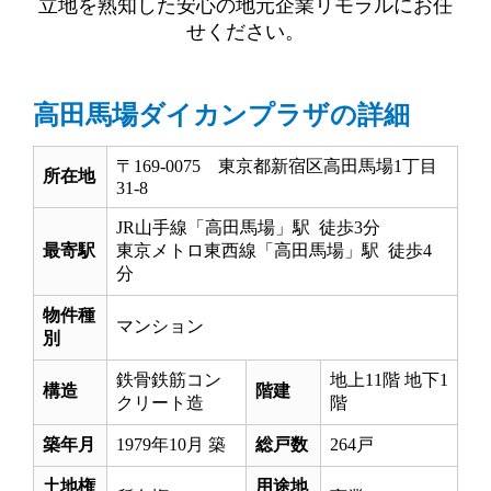
立地を熟知した安心の地元企業リモラルにお任
せください。
高田馬場ダイカンプラザの詳細
〒169-0075 東京都新宿区高田馬場1丁目
所在地
31‐8
JR山手線「高田馬場」駅 徒歩3分
最寄駅
東京メトロ東西線「高田馬場」駅 徒歩4
分
物件種
マンション
別
鉄骨鉄筋コン
地上11階 地下1
構造
階建
クリート造
階
築年月
1979年10月 築
総戸数
264戸
土地権
用途地