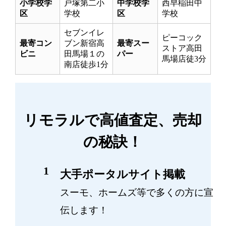
小学校学
戸塚第二小
中学校学
西早稲田中
区
学校
区
学校
セブンイレ
ピーコック
最寄コン
ブン新宿高
最寄スー
ストア高田
ビニ
田馬場１の
パー
馬場店徒3分
南店徒歩1分
リモラルで高値査定、売却
の秘訣！
大手ポータルサイト掲載
スーモ、ホームズ等で多くの方に宣
伝します！