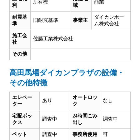
所有権
商業
利
域
耐震基
ダイカンホー
旧耐震基準
事業主
準
ム株式会社
施工会
佐藤工業株式会社
社
その他
高田馬場ダイカンプラザの設備・
その他特徴
エレベー
オートロッ
あり
なし
ター
ク
宅配ボッ
24時間ごみ
調査中
調査中
クス
出し
ペット
調査中
事務所使用
可