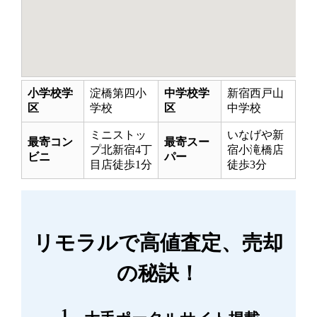
小学校学
淀橋第四小
中学校学
新宿西戸山
区
学校
区
中学校
ミニストッ
いなげや新
最寄コン
最寄スー
プ北新宿4丁
宿小滝橋店
ビニ
パー
目店徒歩1分
徒歩3分
リモラルで高値査定、売却
の秘訣！