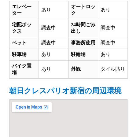
エレベー
オートロッ
あり
あり
ター
ク
宅配ボッ
24時間ごみ
調査中
調査中
クス
出し
ペット
調査中
事務所使用
調査中
駐車場
あり
駐輪場
あり
バイク置
あり
外観
タイル貼り
場
朝日クレスパリオ新宿の周辺環境