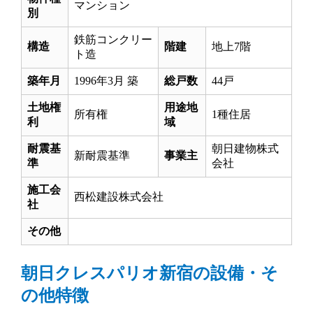
マンション
別
鉄筋コンクリー
構造
階建
地上7階
ト造
築年月
1996年3月 築
総戸数
44戸
土地権
用途地
所有権
1種住居
利
域
耐震基
朝日建物株式
新耐震基準
事業主
準
会社
施工会
西松建設株式会社
社
その他
朝日クレスパリオ新宿の設備・そ
の他特徴