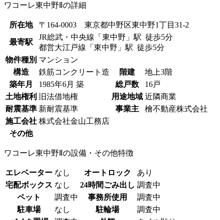
ワコーレ東中野Ⅱの詳細
所在地
〒164-0003 東京都中野区東中野1丁目31‐2
JR総武・中央線「東中野」駅 徒歩5分
最寄駅
都営大江戸線「東中野」駅 徒歩5分
物件種別
マンション
構造
鉄筋コンクリート造
階建
地上3階
築年月
1985年6月 築
総戸数
16戸
土地権利
旧法借地権
用途地域
近隣商業
耐震基準
新耐震基準
事業主
檜不動産株式会社
施工会社
株式会社金山工務店
その他
ワコーレ東中野Ⅱの設備・その他特徴
エレベーター
なし
オートロック
あり
宅配ボックス
なし
24時間ごみ出し
調査中
ペット
調査中
事務所使用
調査中
駐車場
なし
駐輪場
調査中