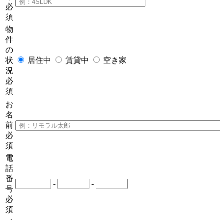
必
須
物
件
の
状
居住中
賃貸中
空き家
況
必
須
お
名
前
必
須
電
話
番
-
-
号
必
須