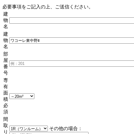
必要事項をご記入の上、ご送信ください。
建
物
名
建
物
名
部
屋
番
号
専
有
面
積
必
須
間
取
その他の場合：
り