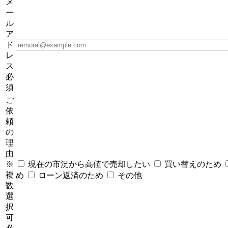
メ
ー
ル
ア
ド
レ
ス
必
須
ご
依
頼
の
理
由
※
現在の市況から高値で売却したい
買い替えのため
複
め
ローン返済のため
その他
数
選
択
可