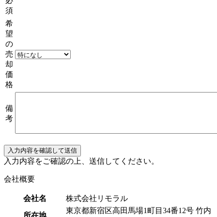
必
須
希
望
の
売
却
価
格
備
考
入力内容をご確認の上、送信してください。
会社概要
会社名
株式会社リモラル
東京都新宿区高田馬場1町目34番12号 竹内
所在地