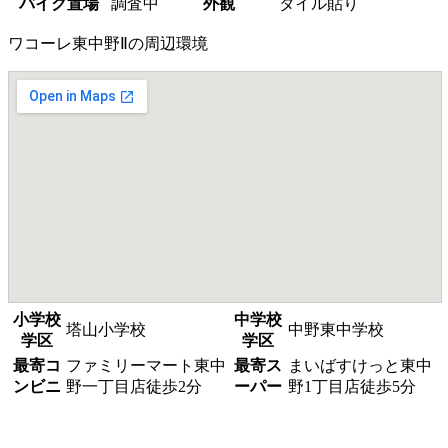
バイク置場
調査中
外観
タイル貼り
ワコーレ東中野Ⅱの周辺環境
小学校
中学校
塔山小学校
中野東中学校
学区
学区
最寄コ
ファミリーマート東中
最寄ス
まいばすけっと東中
ンビニ
野一丁目店徒歩2分
ーパー
野1丁目店徒歩5分